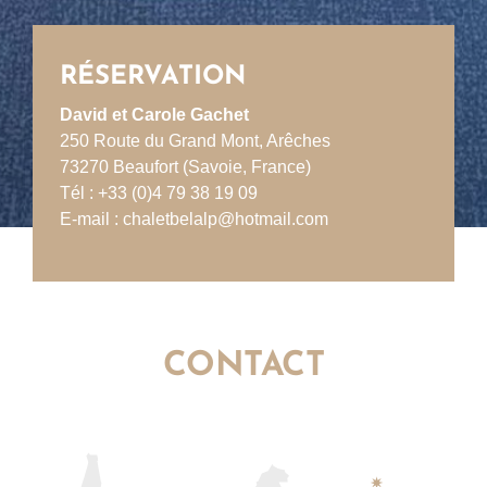
RÉSERVATION
David et Carole Gachet
250 Route du Grand Mont, Arêches
73270 Beaufort (Savoie, France)
Tél :
+33 (0)4 79 38 19 09
E-mail :
chaletbelalp@hotmail.com
CONTACT